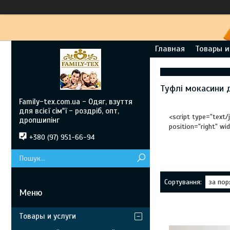
Главная
Товары и
Туфлі мокасини 
Family-tex.com.ua - Одяг, взуття
для всієї сім"ї - роздріб, опт,
<script type="text/
дропшипінг
position="right" wi
+380 (97) 951-66-94
Товары и услуги