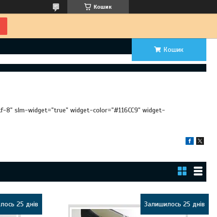
Кошик
Кошик
utf-8" slm-widget="true" widget-color="#116CC9" widget-
лось 25 днів
Залишилось 25 днів