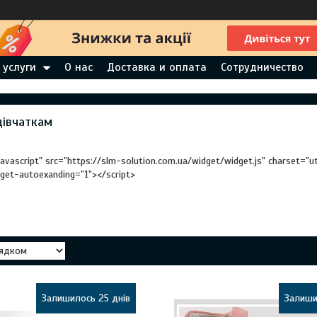
 услуги
О нас
Доставка и оплата
Сотрудничество
дівчаткам
javascript" src="https://slm-solution.com.ua/widget/widget.js" charset="
dget-autoexanding="1"></script>
Залишилось 25 днів
Залиши