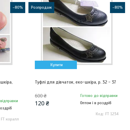
–80%
Розпродаж
–80%
Купити
шкіра,
Туфлі для дівчаток, еко-шкіра, р. 32 - 37
600 ₴
Готово до відправки
 відправки
120 ₴
Оптом і в роздріб
роздріб
FT 1234
FT коралл