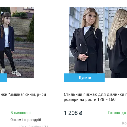
Купити
нки "Змійка" синій, р-ри
Стильний піджак для дівчинки п
розміри на рости 128 - 160
1 208 ₴
В наявності
Готово до
Оптом і в роздріб