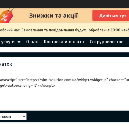
робочий час. Замовлення та повідомлення будуть оброблені з 10:00 най
 услуги
О нас
Доставка и оплата
Сотрудничество
чаток
javascript" src="https://slm-solution.com.ua/widget/widget.js" charset="
dget-autoexanding="1"></script>