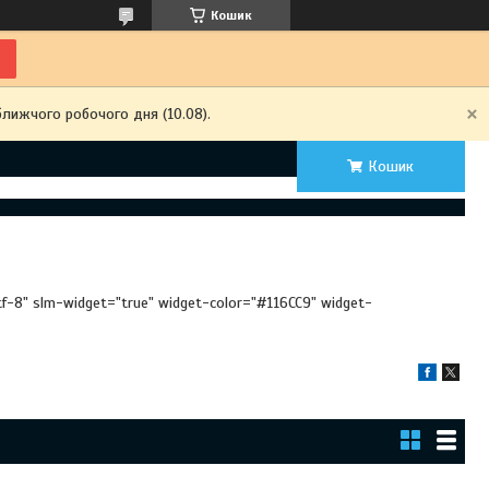
Кошик
ближчого робочого дня (10.08).
Кошик
utf-8" slm-widget="true" widget-color="#116CC9" widget-