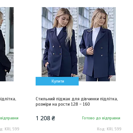
Купити
ідлітка,
Стильний піджак для дівчинки підлітка,
розміри на рости 128 - 160
1 208 ₴
 відправки
Готово до відправки
KRL 599
KRL 599