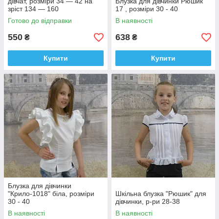
дівчат, розміри 34 — 42 на
Блузка для дівчинки Рюшик
зріст 134 — 160
17 , розміри 30 - 40
Готово до відправки
В наявності
550
638
₴
₴
Купити
Купити
Блузка для дівчинки
"Крило-1018" біла, розміри
Шкільна блузка "Рюшик" для
30 - 40
дівчинки, р-ри 28-38
В наявності
В наявності