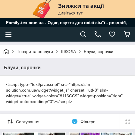
Family-tex.com.ua - Одяг, взуття для всієї сім"ї - роздріб, о
Товари та послуги
ШКОЛА
Блузи, сорочки
Блузи, сорочки
<script type="text/javascript" src="https://slm-
solution.com.ua/widget/widget.js" charset="utf-8" slm-
widget="true" widget-color="#116CC9" widget-position="right"
widget-autoexanding="0"></script>
Сортування
0
Фільтри