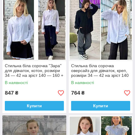
Стильна біла сорочка "Зара"
Стильна біла сорочка
для дівчаток, котон, розміри
оверсайз для дівчаток, креп,
34 — 42 на зріст 140 — 160 +
розміри 34 — 42 на зріст 140
Відеообзор!
— 160 + Відеоогляд!
В наявності
В наявності
847
764
₴
₴
Купити
Купити