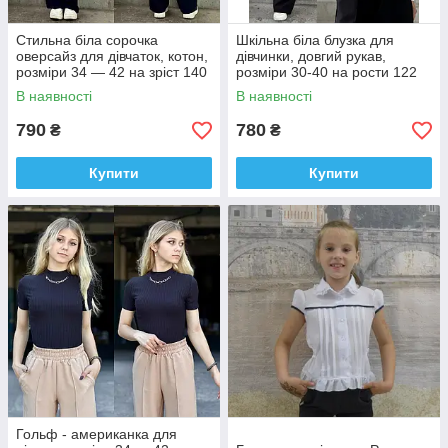
Стильна біла сорочка
Шкільна біла блузка для
оверсайз для дівчаток, котон,
дівчинки, довгий рукав,
розміри 34 — 42 на зріст 140
розміри 30-40 на рости 122
— 160 + Відеообзор!
-155 см
В наявності
В наявності
790
780
₴
₴
Купити
Купити
Гольф - американка для