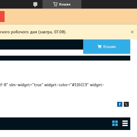
Кошик
чого робочого дня (завтра, 07.08).
Кошик
utf-8" slm-widget="true" widget-color="#116CC9" widget-