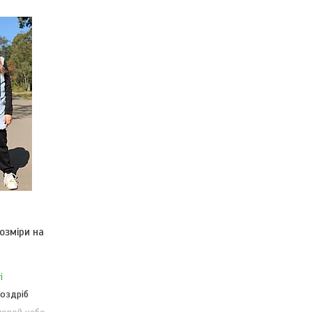
озміри на
і
роздріб