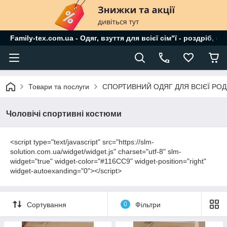
Family-tex.com.ua - Одяг, взуття для всієї сім"ї - роздріб, о
Товари та послуги
СПОРТИВНИЙ ОДЯГ ДЛЯ ВСІЄЇ РО
Чоловічі спортивні костюми
<script type="text/javascript" src="https://slm-
solution.com.ua/widget/widget.js" charset="utf-8" slm-
widget="true" widget-color="#116CC9" widget-position="right"
widget-autoexanding="0"></script>
Сортування
0
Фільтри