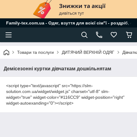
Family-tex.com.ua - Одяг, взуття для всієї сім"ї - роздріб, о
Товари та послуги
ДИТЯЧИЙ ВЕРХНІЙ ОДЯГ
Дівчат
Демісезонні куртки дівчаткам дошкільнятам
<script type="text/javascript" src="https://slm-
solution.com.ua/widget/widget.js" charset="utf-8" slm-
widget="true" widget-color="#116CC9" widget-position="right"
widget-autoexanding="0"></script>