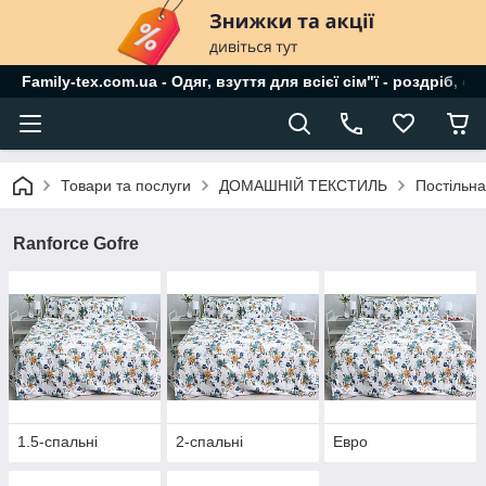
Family-tex.com.ua - Одяг, взуття для всієї сім"ї - роздріб, о
Товари та послуги
ДОМАШНІЙ ТЕКСТИЛЬ
Постільна
Ranforce Gofre
1.5-спальні
2-спальні
Евро