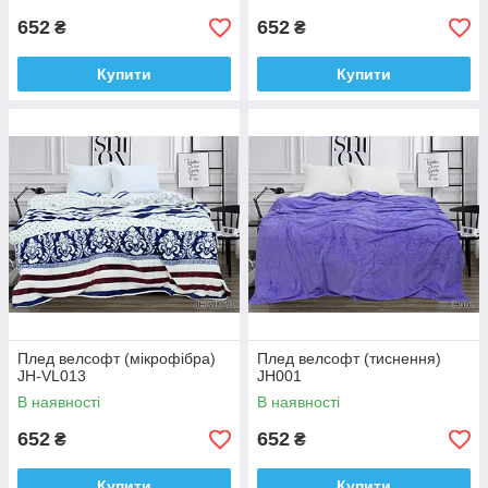
652
652
₴
₴
Купити
Купити
Плед велсофт (мікрофібра)
Плед велсофт (тиснення)
JH-VL013
JH001
В наявності
В наявності
652
652
₴
₴
Купити
Купити