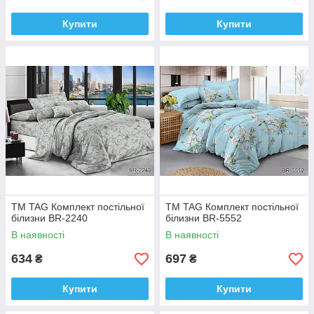
Купити
Купити
ТМ TAG Комплект постільної
ТМ TAG Комплект постільної
білизни BR-2240
білизни BR-5552
В наявності
В наявності
634
697
₴
₴
Купити
Купити