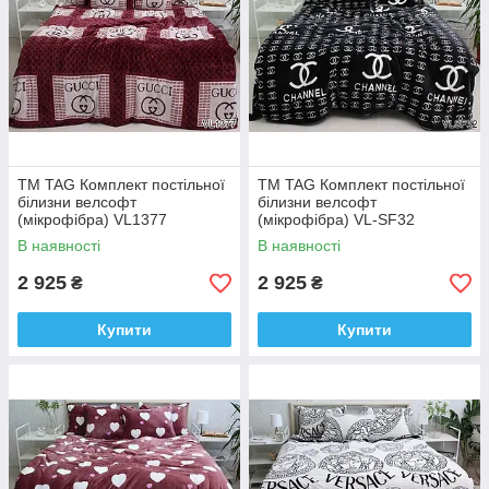
ТМ TAG Комплект постільної
ТМ TAG Комплект постільної
білизни велсофт
білизни велсофт
(мікрофібра) VL1377
(мікрофібра) VL-SF32
В наявності
В наявності
2 925
2 925
₴
₴
Купити
Купити