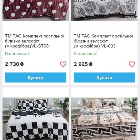
ТМ TAG Комплект постільної
ТМ TAG Комплект постільної
білизни велсофт
білизни велсофт
(мікрофібра)VL-ST08
(мікрофібра) VL-003
В наявності
В наявності
2 730
2 925
₴
₴
Купити
Купити