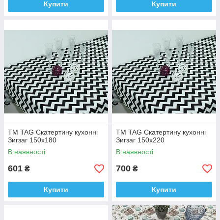
Купити
Купити
ТМ TAG Скатертину кухонні
ТМ TAG Скатертину кухонні
Зигзаг 150х180
Зигзаг 150х220
В наявності
В наявності
601
700
₴
₴
Купити
Купити