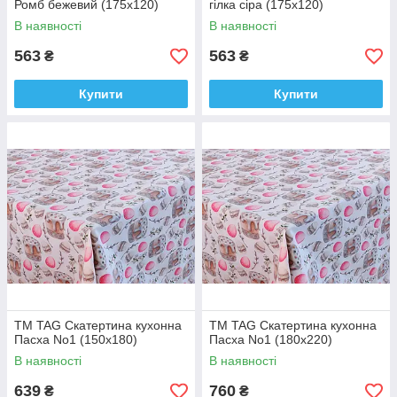
Ромб бежевий (175х120)
гілка сіра (175х120)
В наявності
В наявності
563
563
₴
₴
Купити
Купити
ТМ TAG Скатертина кухонна
ТМ TAG Скатертина кухонна
Пасха No1 (150х180)
Пасха No1 (180х220)
В наявності
В наявності
639
760
₴
₴