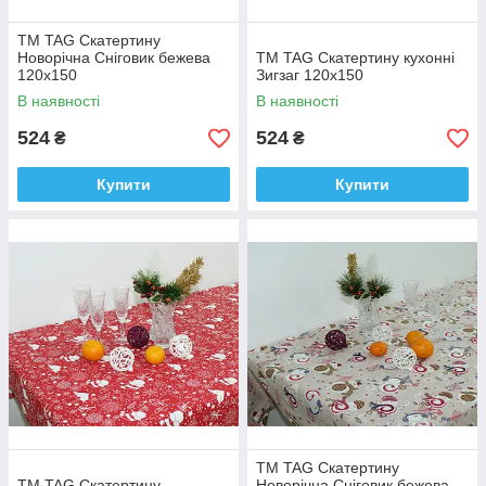
ТМ TAG Скатертину
Новорічна Сніговик бежева
ТМ TAG Скатертину кухонні
120х150
Зигзаг 120х150
В наявності
В наявності
524
524
₴
₴
Купити
Купити
ТМ TAG Скатертину
ТМ TAG Скатертину
Новорічна Сніговик бежева