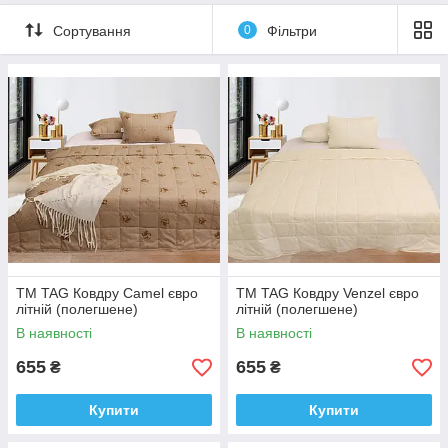
Сортування
0
Фільтри
ТМ TAG Ковдру Camel євро
ТМ TAG Ковдру Venzel євро
літній (полегшене)
літній (полегшене)
В наявності
В наявності
655
655
₴
₴
Купити
Купити