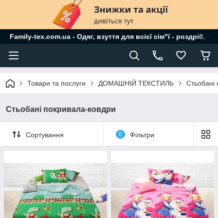
Family-tex.com.ua - Одяг, взуття для всієї сім"ї - роздріб, о
Товари та послуги
ДОМАШНІЙ ТЕКСТИЛЬ
Стьобані
Стьобані покривала-ковдри
Сортування
0
Фільтри