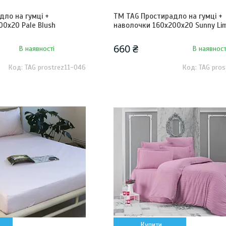
дло на гумці +
ТМ TAG Простирадло на гумці +
0х20 Pale Blush
наволочки 160х200х20 Sunny Li
660 ₴
В наявності
В наявност
TAG prostrez11-046
TAG pros
Купити