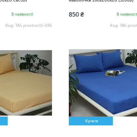
00х20 Cactus
наволочки 160х200х20 (S100b)
850 ₴
В наявності
В наявност
TAG prostrez11-036
TAG pros
Купити