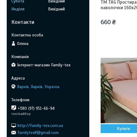
Субота
Вихідний
ТМ TAG Простира
наволочки 160х2
Неділя
Вихідний
660 ₴
Контакти
Олена
Інтернет-магазин Family-tex
Харків, Харків, Україна
+380 (97) 951-66-94
тел/вайбер
http://Family-tex.com.ua
Купити
Familytexif@gmail.com