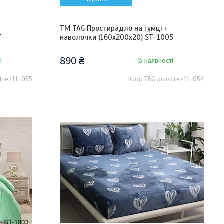
ТМ TAG Простирадло на гумці +
7
наволочки (160х200х20) ST-1005
890 ₴
і
В наявності
trez11-055
TAG prostrez11-054