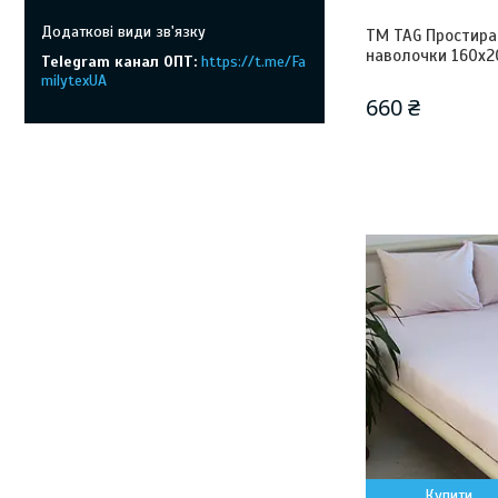
ТМ TAG Простира
наволочки 160х20
Telegram канал ОПТ
https://t.me/Fa
milytexUA
660 ₴
Купити