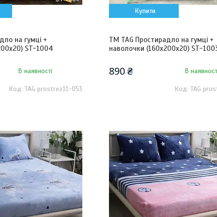
Купити
дло на гумці +
ТМ TAG Простирадло на гумці +
200х20) ST-1004
наволочки (160х200х20) ST-100
890 ₴
В наявності
В наявност
TAG prostrez11-053
TAG pros