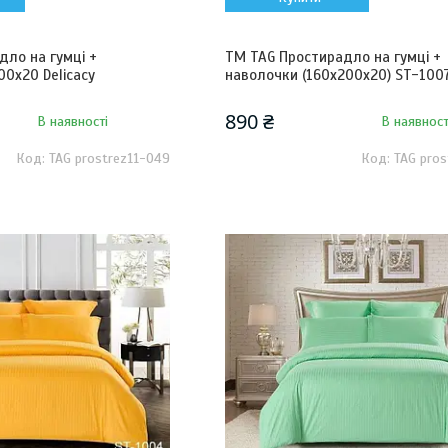
дло на гумці +
ТМ TAG Простирадло на гумці +
0х20 Delicacy
наволочки (160х200х20) ST-100
890 ₴
В наявності
В наявност
TAG prostrez11-049
TAG pros