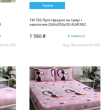
Купити
ТМ TAG Простирадло на гумці +
3
наволочки (160х200х20) ALM1902
1 560 ₴
і
В наявності
trez11-052
TAG prostrez11-065