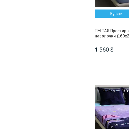
Купити
ТМ TAG Простира
наволочки (160х
1 560 ₴