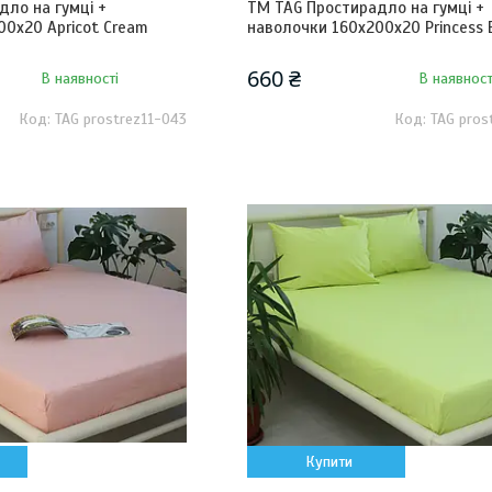
дло на гумці +
ТМ TAG Простирадло на гумці +
00х20 Apricot Cream
наволочки 160х200х20 Princess 
660 ₴
В наявності
В наявност
TAG prostrez11-043
TAG pros
Купити