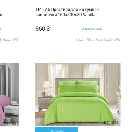
ТМ TAG Простирадло на гумці +
me
наволочки 160х200х20 Vanilla
660 ₴
і
В наявності
trez11-047
TAG prostrez11-048
Купити