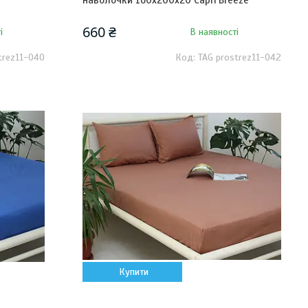
наволочки 160х200х20 Capri Breeze
660 ₴
і
В наявності
trez11-040
TAG prostrez11-042
Купити