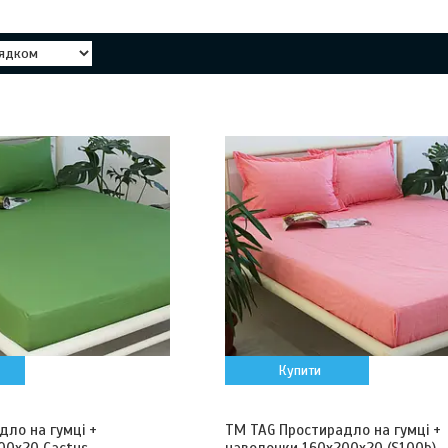
Купити
дло на гумці +
ТМ TAG Простирадло на гумці +