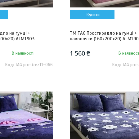
Купити
дло на гумці +
ТМ TAG Простирадло на гумці +
200х20) ALM1903
наволочки (160х200х20) ALM19
1 560 ₴
В наявності
В наявност
TAG prostrez11-066
TAG pros