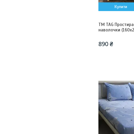
Купити
ТМ TAG Простира
наволочки (160х
890 ₴