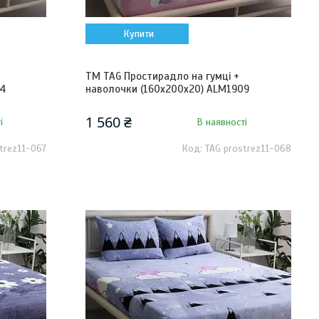
Купити
ТМ TAG Простирадло на гумці +
04
наволочки (160х200х20) ALM1909
1 560 ₴
і
В наявності
trez11-067
TAG prostrez11-068