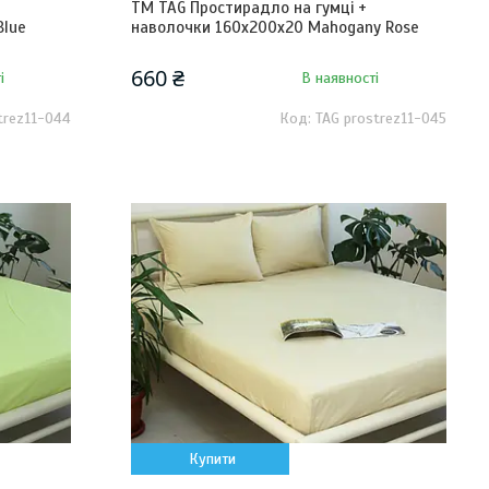
ТМ TAG Простирадло на гумці +
Blue
наволочки 160х200х20 Mahogany Rose
660 ₴
і
В наявності
trez11-044
TAG prostrez11-045
Купити