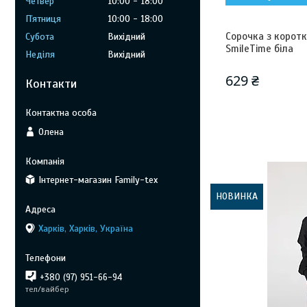
Четвер
10:00
18:00
Пʼятниця
10:00
18:00
Сорочка з коротк
Субота
Вихідний
SmileTime біла
Неділя
Вихідний
629 ₴
Контакти
Олена
Інтернет-магазин Family-tex
НОВИНКА
Харків, Харків, Україна
+380 (97) 951-66-94
тел/вайбер