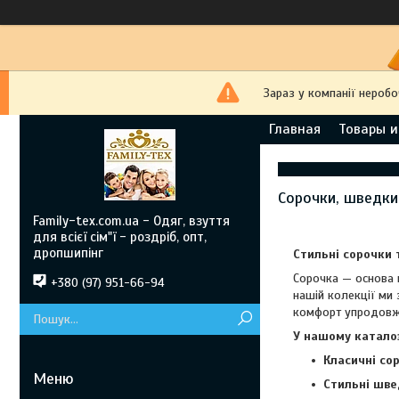
Зараз у компанії неробо
Главная
Товары и
Сорочки, шведки
Family-tex.com.ua - Одяг, взуття
для всієї сім"ї - роздріб, опт,
дропшипінг
Стильні сорочки 
Сорочка — основа 
+380 (97) 951-66-94
нашій колекції ми 
комфорт упродовж
У нашому каталоз
Класичні со
Стильні шве