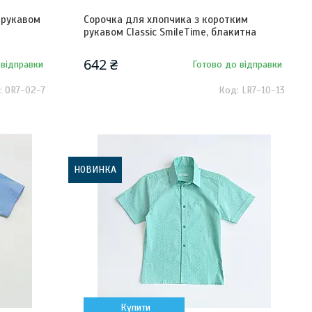
 рукавом
Сорочка для хлопчика з коротким
рукавом Classic SmileTime, блакитна
642 ₴
 відправки
Готово до відправки
OR7-02-7
LR7-10-13
НОВИНКА
Купити