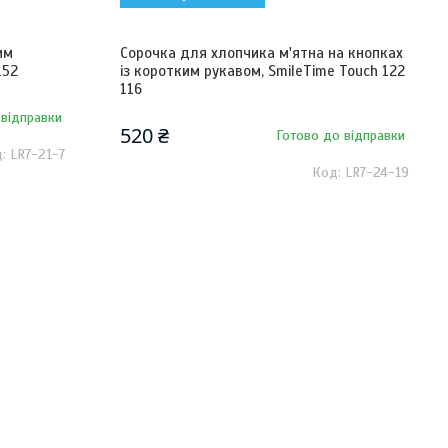
им
Сорочка для хлопчика м'ятна на кнопках
152
із коротким рукавом, SmileTime Touch 122
116
 відправки
520 ₴
Готово до відправки
LR7-21-7
LR7-24-19