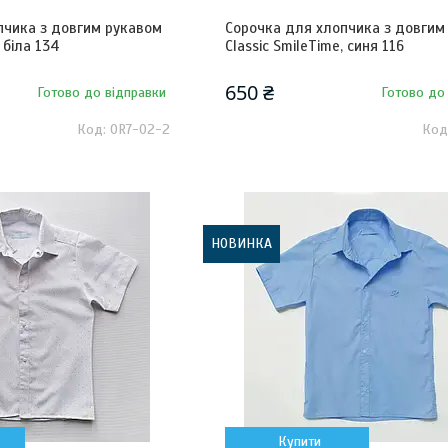
пчика з довгим рукавом
Сорочка для хлопчика з довгим
, біла 134
Classic SmileTime, синя 116
650 ₴
Готово до відправки
Готово до
OR7-02-2
НОВИНКА
Купити