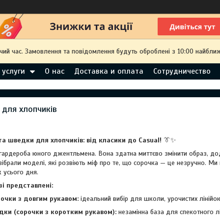
чий час. Замовлення та повідомлення будуть оброблені з 10:00 найближ
 услуги
О нас
Доставка и оплата
Сотрудничество
 для хлопчиків
та шведки для хлопчиків: від класики до Casual!
👔✨
гардероба юного джентльмена. Вона здатна миттєво змінити образ, до
зібрали моделі, які розвіють міф про те, що сорочка — це незручно. Ми 
 усього дня.
і представлені:
рочки з довгим рукавом:
ідеальний вибір для школи, урочистих лінійок 
дки (сорочки з коротким рукавом):
незамінна база для спекотного лі