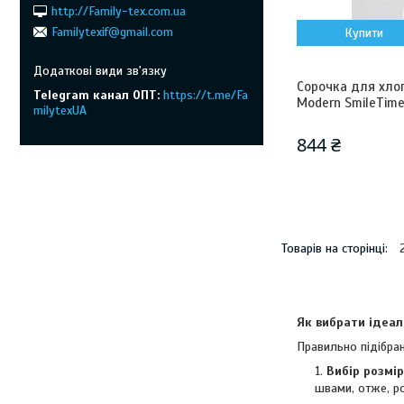
http://Family-tex.com.ua
Familytexif@gmail.com
Купити
Сорочка для хло
Telegram канал ОПТ
https://t.me/Fa
Modern SmileTime
milytexUA
844 ₴
Як вибрати ідеал
Правильно підібран
Вибір розмір
швами, отже, ро