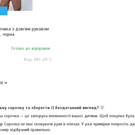
пчика з довгим рукавом
, чорна
Готово до відправки
OR7-29-1
ьну сорочку та зберегти її бездоганний вигляд?
💡
а сорочка — це запорука впевненості вашої дитини. Щоб покупка була 
у:
Сорочка не має сковувати рухи в плечах. У разі примірки попросіть д
змір підібраний правильно.