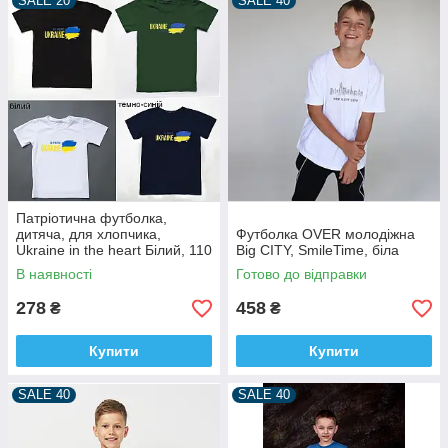
SALE 20
SALE 40
Патріотична футболка,
дитяча, для хлопчика,
Футболка OVER молодіжна
Ukraine in the heart Білий, 110
Big CITY, SmileTime, бiла
В наявності
Готово до відправки
278
458
₴
₴
Купити
Купити
SALE 40
SALE 40