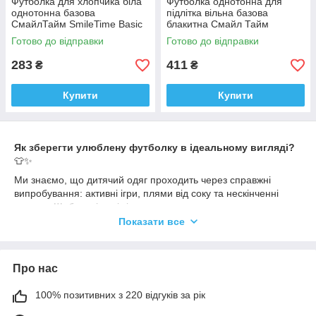
Футболка для хлопчика біла
Футболка однотонна для
однотонна базова
підлітка вільна базова
СмайлТайм SmileTime Basic
блакитна Смайл Тайм
Sport 110
Oversize SmileTime 158
Готово до відправки
Готово до відправки
283
411
₴
₴
Купити
Купити
Як зберегти улюблену футболку в ідеальному вигляді?
👕✨
Ми знаємо, що дитячий одяг проходить через справжні
випробування: активні ігри, плями від соку та нескінченні
прання. Щоб наші речі тішили вашого сина якомога довше,
ми підготували кілька простих рекомендацій:
Показати все
Дбайливе прання:
Оптимальний режим
30-40°C
. Це
збереже структуру бавовняних волокон і насиченість
кольору.
Про нас
Захист принту:
Перед тим як відправити футболку в
100% позитивних з 220 відгуків за рік
машинку або під праску, завжди вивертайте її
навиворіт
. Так малюнок залишиться цілим і яскравим.