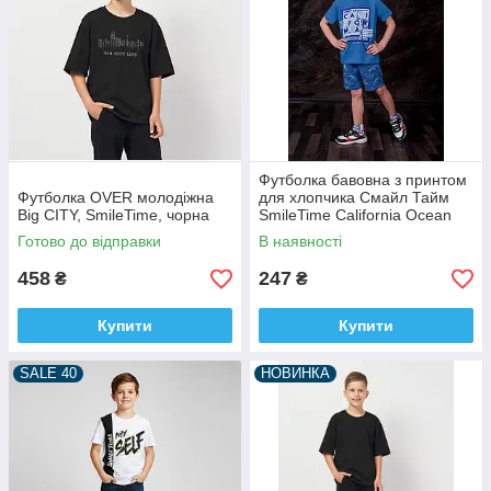
Футболка бавовна з принтом
Футболка OVER молодіжна
для хлопчика Смайл Тайм
Big CITY, SmileTime, чорна
SmileTime California Ocean
Drive, індиго
Готово до відправки
В наявності
458
247
₴
₴
Купити
Купити
SALE 40
НОВИНКА