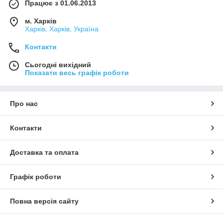
Працює з 01.06.2013
Правильне сушіння:
Уникайте пересушування
трикотаж на прямому сонці, щоб тканина залишалася
м. Харків
Харків, Харків, Україна
м'якою та приємною до тіла.
Контакти
Сьогодні вихідний
Показати весь графік роботи
Про нас
Контакти
Доставка та оплата
Графік роботи
Повна версія сайту