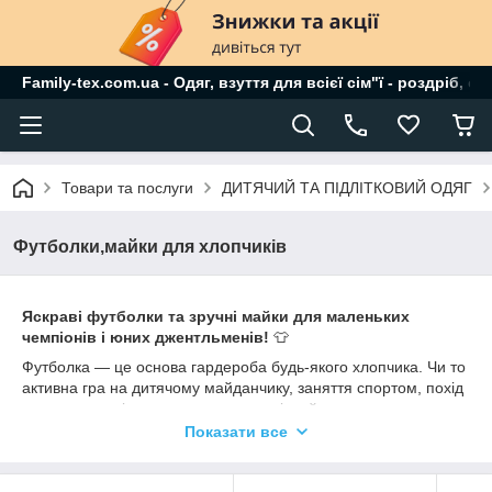
Family-tex.com.ua - Одяг, взуття для всієї сім"ї - роздріб, о
Товари та послуги
ДИТЯЧИЙ ТА ПІДЛІТКОВИЙ ОДЯГ
Футболки,майки для хлопчиків
Яскраві футболки та зручні майки для маленьких
чемпіонів і юних джентльменів!
👕
Футболка — це основа гардероба будь-якого хлопчика. Чи то
активна гра на дитячому майданчику, заняття спортом, похід
до школи чи відпочинку вдома — якісний трикотаж
забезпечить комфорт упродовж усього дня. У нашій колекції
Показати все
ми зібрали моделі, які поєднують у собі сучасний стиль і
безкомпромісну якість.