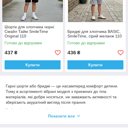
Шорти для хлопчика чорні
Смайл Тайм SmileTime
Бриджі для хлопчика BASIC,
Original 110
SmileTime, сірий меланж 110
Готово до відправки
Готово до відправки
437
436
₴
₴
Купити
Купити
Гарні шорти або бриджі — це насамперед комфорт дитини.
Тому в асортименті зібрані моделі з приємних до тіла
матеріалів, які добре носяться, не заважають активності та
зберігають акуратний вигляд після прання.
Вибирайте відповідний фасон, колір і стиль — і легко
оновлюйте гардероб хлопчика зручними та практичними
Показати все
речами на щодень.