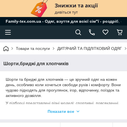
Family-tex.com.ua - Одяг, взуття для всієї сім"ї - роздріб, о
Товари та послуги
ДИТЯЧИЙ ТА ПІДЛІТКОВИЙ ОДЯГ
Шорти,бриджі для хлопчиків
Шорти та бриджі для хлопчиків — це зручний одяг на кожен
день, особливо коли хочеться свободи рухів і комфорту. Вони
чудово підходять для прогулянок, ігор, відпочинку, поїздок та
активного дозвілля.
У підборці представлені різні моделі: спортивні, повсякденні,
базові та яскравіші варіанти. Легкі тканини, зручна посадка та
Показати все
практичні фасони роблять їх чудовим вибором для теплого
сезону.