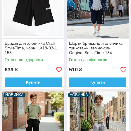
Бриджі для хлопчика Crafr
Шорти бриджі для хлопчика
SmileTime, чорні LX18-03-1
трикотажні темно-сині
158
Original SmileTime 134
Готово до відправки
Готово до відправки
639
510
₴
₴
Купити
Купити
НОВИНКА
НОВИНКА