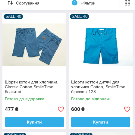
Сортування
0
Фільтри
SALE 40
SALE 40
Шорти котон для хлопчика
Шорти коттон дитячі для
Classic Cotton,SmileTime
хлопчика Cotton, SmileTime,
блакитні
бірюзові 128
Готово до відправки
Готово до відправки
477
600
₴
₴
Купити
Купити