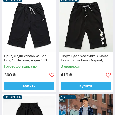
НОВИНКА
НОВИНКА
Бриджі для хлопчика Bad
Шорты для хлопчика Смайл
Boy, SmileTime, чорні 140
Тайм, SmileTime Original,
Готово до відправки
В наявності
360
419
₴
₴
Купити
Купити
НОВИНКА
SALE 40