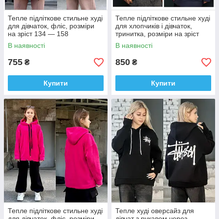
Тепле підліткове стильне худі
Тепле підліткове стильне худі
для дівчаток, фліс, розміри
для хлопчиків і дівчаток,
на зріст 134 — 158
тринитка, розміри на зріст
140 — 158
В наявності
В наявності
755
850
₴
₴
Купити
Купити
Тепле підліткове стильне худі
Тепле худі оверсайз для
для дівчаток, фліс, розміри
дівчат з рукавом через