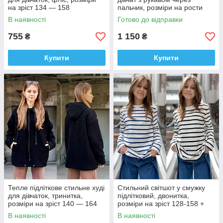
на зріст 134 — 158
пальчик, розміри на рости
Відеообзор!
134 - 160 см
В наявності
Готово до відправки
755
1 150
₴
₴
Купити
Купити
Тепле підліткове стильне худі
Стильний світшот у смужку
для дівчаток, тринитка,
підлітковий, двонитка,
розміри на зріст 140 — 164
розміри на зріст 128-158 +
Відеообзор!
В наявності
В наявності