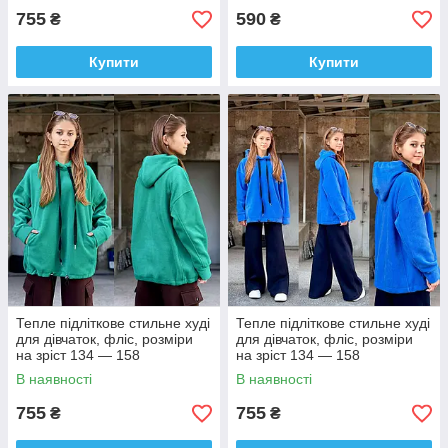
755
590
₴
₴
Купити
Купити
Тепле підліткове стильне худі
Тепле підліткове стильне худі
для дівчаток, фліс, розміри
для дівчаток, фліс, розміри
на зріст 134 — 158
на зріст 134 — 158
В наявності
В наявності
755
755
₴
₴