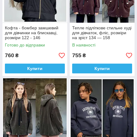
Кофта - бомбер замшевий
Тепле підліткове стильне худі
для дівчинки на блискавці,
для дівчаток, фліс, розміри
розміри 122 - 146
на зріст 134 — 158
Готово до відправки
В наявності
760
755
₴
₴
Купити
Купити