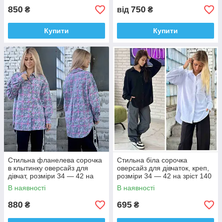
850
750
₴
від
₴
Купити
Купити
Стильна фланелева сорочка
Стильна біла сорочка
в клытинку оверсайз для
оверсайз для дівчаток, креп,
дівчат, розміри 34 — 42 на
розміри 34 — 42 на зріст 140
зріст 134 — 160 + відеообзор!
— 160 + Відеоогляд!
В наявності
В наявності
880
695
₴
₴