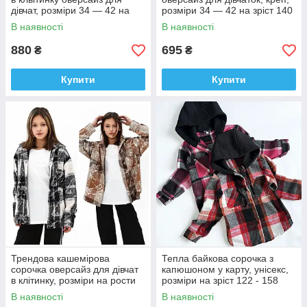
дівчат, розміри 34 — 42 на
розміри 34 — 42 на зріст 140
зріст 134 — 160 + відеообзор!
— 160 + Відеоогляд!
В наявності
В наявності
880
695
₴
₴
Купити
Купити
Трендова кашемірова
Тепла байкова сорочка з
сорочка оверсайз для дівчат
капюшоном у карту, унісекс,
в клітинку, розміри на рости
розміри на зріст 122 - 158
146 - 164
В наявності
В наявності