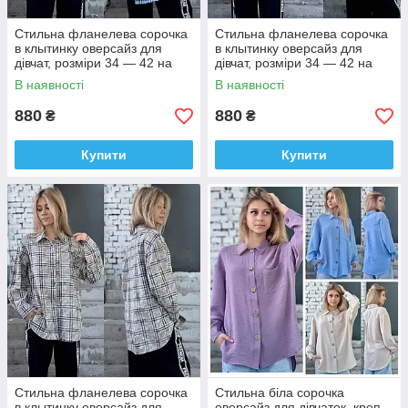
Стильна фланелева сорочка
Стильна фланелева сорочка
в клытинку оверсайз для
в клытинку оверсайз для
дівчат, розміри 34 — 42 на
дівчат, розміри 34 — 42 на
зріст 134 — 160 + відеообзор!
зріст 134 — 160 + відеообзор!
В наявності
В наявності
880
880
₴
₴
Купити
Купити
Стильна фланелева сорочка
Стильна біла сорочка
в клытинку оверсайз для
оверсайз для дівчаток, креп,