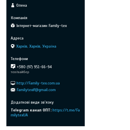
Олена
Інтернет-магазин Family-tex
Харків, Харків, Україна
+380 (97) 951-66-94
тел/вайбер
http://Family-tex.com.ua
Familytexif@gmail.com
Telegram канал ОПТ
https://t.me/Fa
milytexUA