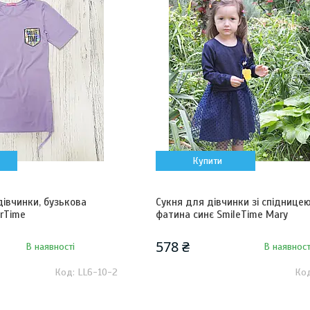
Купити
дівчинки, бузькова
Сукня для дівчинки зі спідницею
rTime
фатина синє SmileTime Mary
578 ₴
В наявності
В наявност
LL6-10-2