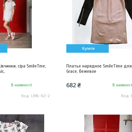
Купити
івчинки, сіра SmileTme,
Платье нарядное SmileTime для
ic,
Grace, бежевое
682 ₴
В наявності
В наявност
LM6-02-2