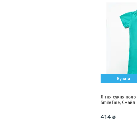
Купити
Літня сукня поло
SmileTme, Смайл Т
414 ₴