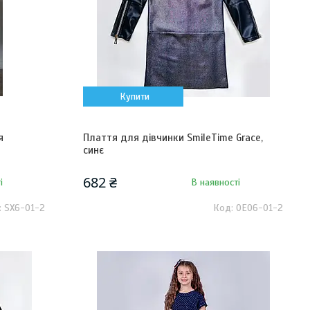
Купити
я
Плаття для дівчинки SmileTime Grace,
синє
682 ₴
і
В наявності
SX6-01-2
OEO6-01-2