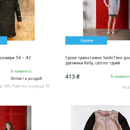
Купити
 розміри 34 - 42
Сукня трикотажне SmileTime дл
дівчинки Kelly, світло-сірий
В наявності
413 ₴
В наявност
Оптом і в роздріб
KRL Пайетка, изумруд 19