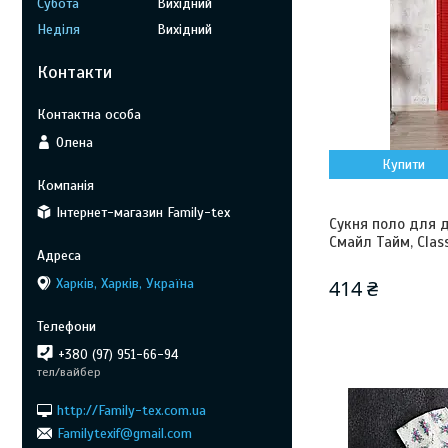
Субота
Вихідний
Неділя
Вихідний
Контакти
Олена
Купити
Інтернет-магазин Family-tex
Сукня поло для д
Смайл Тайм, Class
Харків, Харків, Україна
414 ₴
+380 (97) 951-66-94
тел/вайбер
http://Family-tex.com.ua
Familytexif@gmail.com