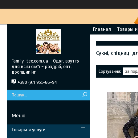
Главная
Товары и
Сукні, спідниці д
Family-tex.com.ua - Одяг, взуття
для всієї сім"ї - роздріб, опт,
дропшипінг
+380 (97) 951-66-94
Товары и услуги