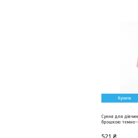
Купити
Сукня для дівчи
брошкою темно-с
521 ₴