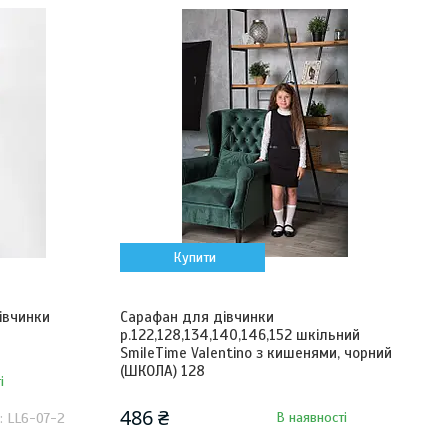
Купити
івчинки
Сарафан для дівчинки
р.122,128,134,140,146,152 шкільний
SmileTime Valentino з кишенями, чорний
(ШКОЛА) 128
і
486 ₴
В наявності
LL6-07-2