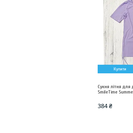
Купити
Сукня літня для 
SmileTime Summe
384 ₴