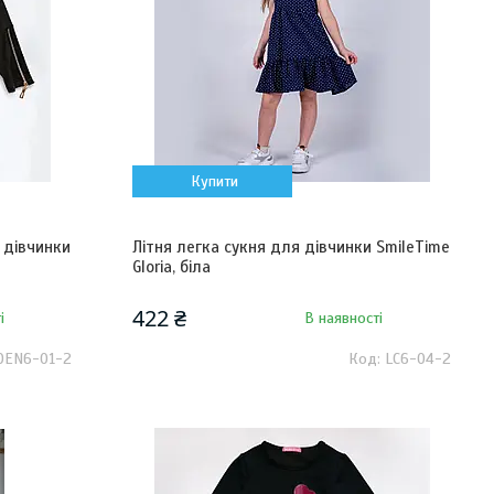
Купити
 дівчинки
Літня легка сукня для дівчинки SmileTime
Gloria, біла
422 ₴
і
В наявності
OEN6-01-2
LC6-04-2