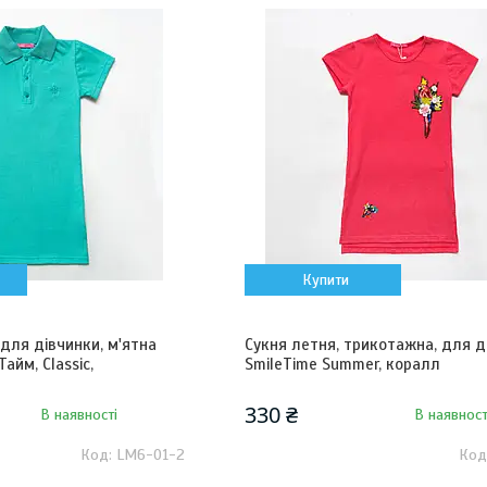
Купити
 для дівчинки, м'ятна
Сукня летня, трикотажна, для д
айм, Classic,
SmileTime Summer, коралл
330 ₴
В наявності
В наявност
LM6-01-2