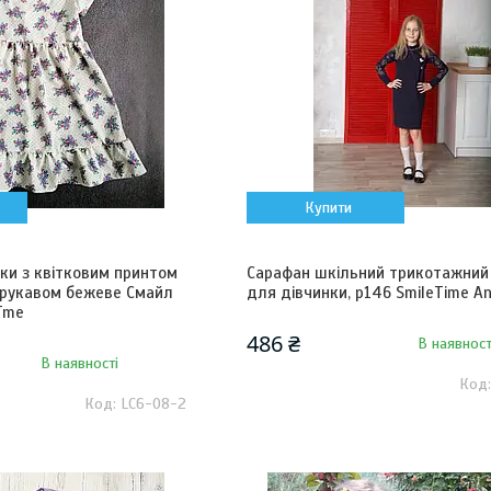
Купити
ки з квітковим принтом
Сарафан шкільний трикотажний 
 рукавом бежеве Смайл
для дівчинки, р146 SmileTime A
eTme
486 ₴
В наявност
В наявності
LC6-08-2