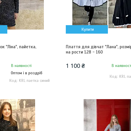
Купити
к "Ліна", пайетка,
Плаття для дівчат "Лана", розм
на рости 128 - 160
1 100 ₴
В наявності
В наявност
Оптом і в роздріб
KRL па
KRL паетка синий