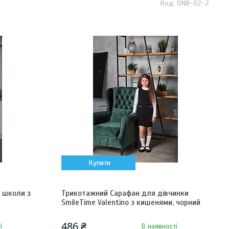
ON8-02-2
Купити
я школи з
Трикотажний Сарафан для дівчинки
SmileTime Valentino з кишенями, чорний
486 ₴
і
В наявності