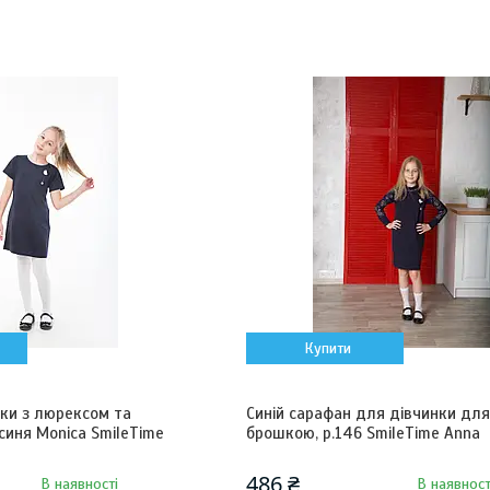
Купити
нки з люрексом та
Синій сарафан для дівчинки дл
иня Monica SmileTime
брошкою, р.146 SmileTime Anna
486 ₴
В наявності
В наявност