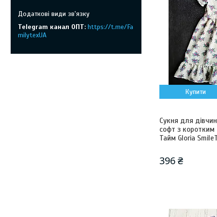
Telegram канал ОПТ
https://t.me/Fa
milytexUA
Купити
Сукня для дівчин
софт з коротким
Тайм Gloria Smil
396 ₴