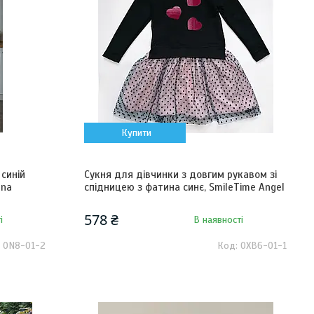
Купити
синій
Сукня для дівчинки з довгим рукавом зі
nna
спідницею з фатина синє, SmileTime Angel
578 ₴
і
В наявності
ON8-01-2
OXB6-01-1