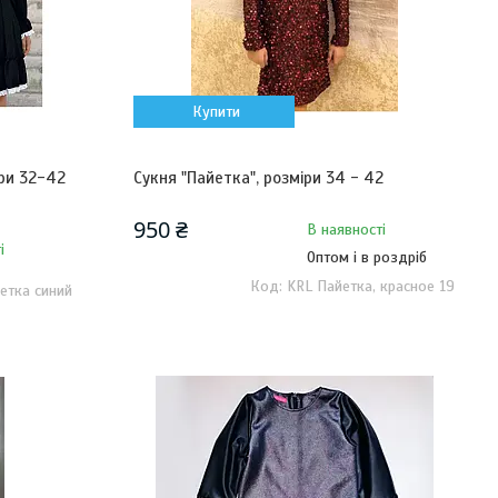
Купити
іри 32-42
Сукня "Пайетка", розміри 34 - 42
950 ₴
В наявності
і
Оптом і в роздріб
KRL Пайетка, красное 19
етка синий