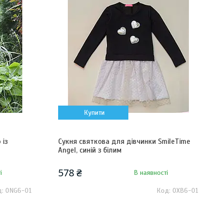
Купити
 із
Сукня святкова для дівчинки SmileTime
Angel, синій з білим
578 ₴
і
В наявності
ONG6-01
OXB6-01